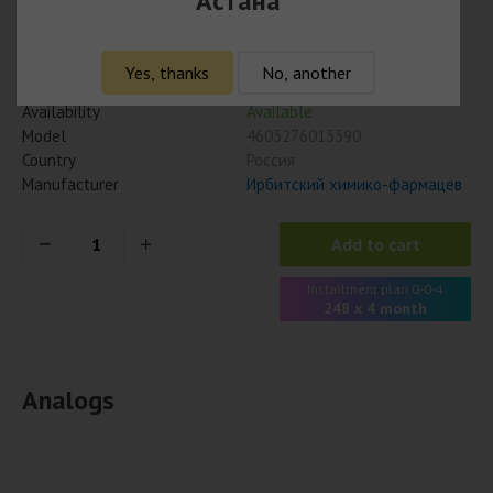
Астана
990
₸
960 ₸ с учётом кешбэка
Yes, thanks
No, another
Availability
Available
Model
4603276013390
Country
Россия
Manufacturer
Ирбитский химико-фармацев
Add to cart
Installment plan 0-0-4
248 x 4 month
Analogs