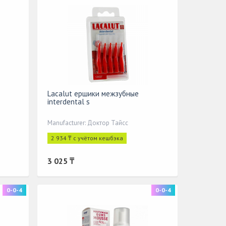
Lacalut ершики межзубные
interdental s
Manufacturer: Доктор Тайсс
2 934 ₸ с учётом кешбэка
3 025 ₸
0-0-4
0-0-4