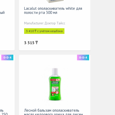
Lacalut ополаскиватель white для
ный
полости рта 300 мл
Manufacturer: Доктор Тайсс
3 410 ₸ с учётом кешбэка
3 515 ₸
0-0-4
0-0-4
ль
Лесной бальзам ополаскиватель
 250
масло кедрового ореха для десен