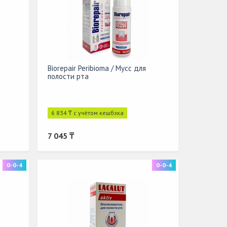
Biorepair Peribioma / Мусс для
полости рта
6 834 ₸ с учётом кешбэка
7 045 ₸
0-0-4
0-0-4