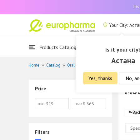
Ins
Your City: Аст
Products Catalogue
About Us
Is it your city
Астана
Home
Catalog
Oral cavity care
Mouthwashes
Yes, thanks
No, an
Mo
Price
min
max
Back
Speci
Filters