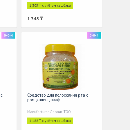
1 305 ₸ с учётом кешбэка
1 345 ₸
0-0-4
0-0-4
 с
Средство для полоскания рта с
ром.,кален.,шалф.
Manufacturer: Леовит ТОО
1 188 ₸ с учётом кешбэка