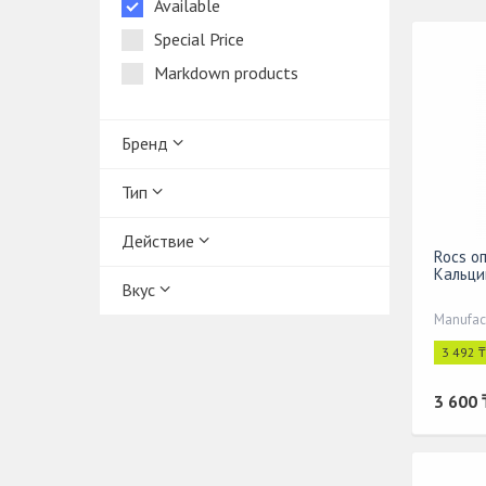
Available
Special Price
Markdown products
Бренд
Тип
Действие
Rocs о
Кальци
Вкус
Manufac
3 492 
3 600 