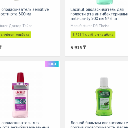
 ополаскиватель sensitive
Lacalut ополаскиватель для
лости рта 300 мл
полости рта антибактериаль
anti-cavity 500 мл № 6 шт
turer: Доктор Тайсс
Manufacturer: DR.Theiss
₸ с учётом кешбэка
3 798 ₸ с учётом кешбэка
₸
3 915 ₸
0-0-4
t ополаскиватель для
Лесной бальзам ополаскивате
и рта антибактериальный
против кровоточивости десен