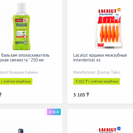
 бальзам ополаскиватель
Lacalut ершики межзубные
дная свежесть" 250 мл
interdental xs
turer: Концерн Калина
Manufacturer: Доктор Тайсс
₸ с учётом кешбэка
3 012 ₸ с учётом кешбэка
₸
3 105 ₸
0-0-4