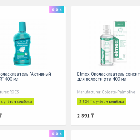
0-0-4
поласкиватель "Активный
Elmex Ополаскиватель сенсит
й" 400 мл
для полости рта 400 мл
turer: ROCS
Manufacturer: Colgate-Palmolive
₸ с учётом кешбэка
2 804 ₸ с учётом кешбэка
₸
2 891 ₸
0-0-4