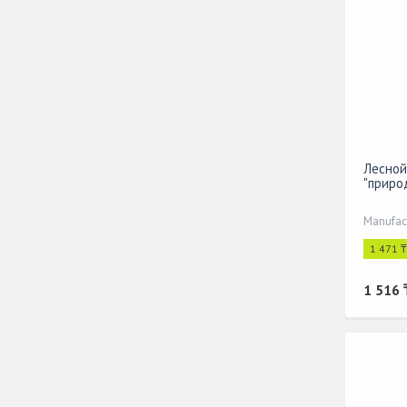
Лесной
"приро
Manufac
1 471 
1 516 