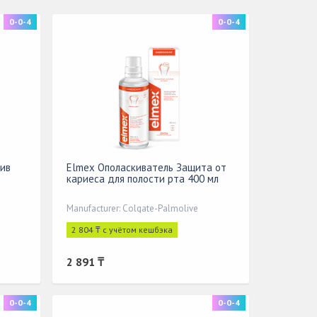
0-0-4
0-0-4
ив
Elmex Ополаскиватель Защита от
кариеса для полости рта 400 мл
Manufacturer: Colgate-Palmolive
2 804 ₸ с учётом кешбэка
2 891 ₸
0-0-4
0-0-4