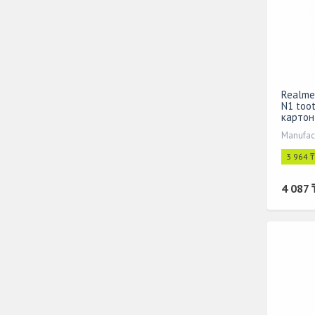
Realme
N1 too
картон
Manufac
3 964 
4 087 