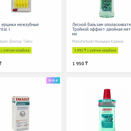
t ершики межзубные
Лесной бальзам ополаскивате
ntal l
Тройной эффект двойная мят
мл
turer: Доктор Тайсс
Manufacturer: Концерн Калина
₸ с учётом кешбэка
1 891 ₸ с учётом кешбэка
₸
1 950 ₸
0-0-4