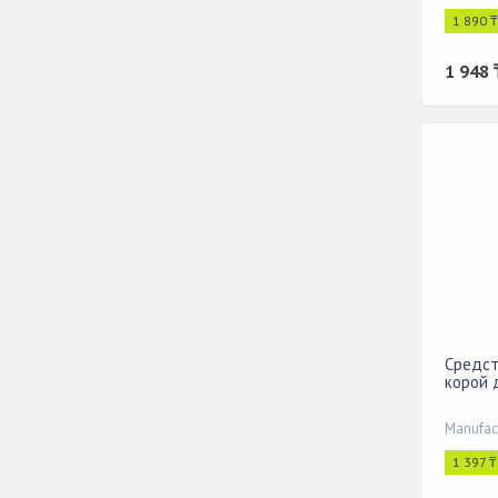
1 890 
1 948 
Средст
корой 
Manufac
1 397 