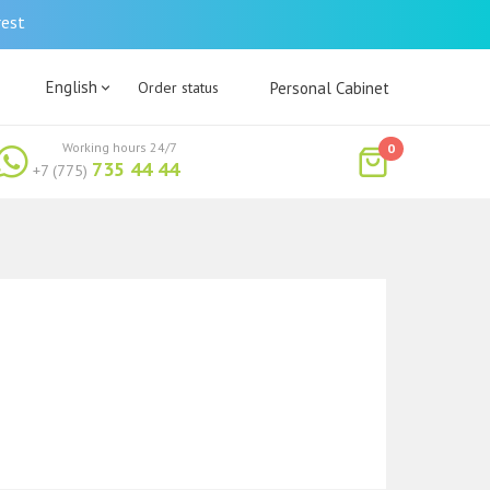
rest
English
Order status
Personal Cabinet
Working hours 24/7
0
735 44 44
+7 (775)