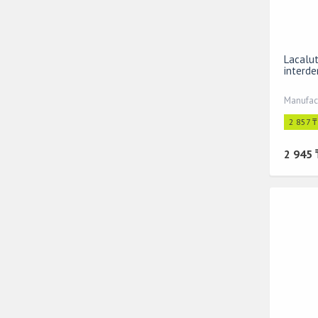
Lacalu
interde
Manufac
2 857 
2 945 