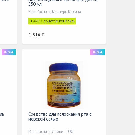
250 мл
Manufacturer: Концерн Калина
1 471 ₸ с учётом кешбэка
1 516 ₸
0-0-4
0-0-4
ль
Средство для полоскания рта с
морской солью
Manufacturer: Леовит ТОО