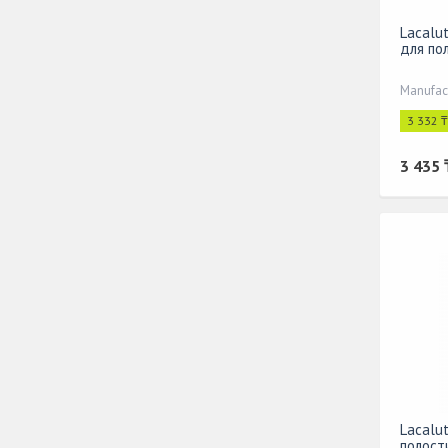
Lacalut
для по
Manufac
3 332 
3 435 
Lacalu
полост