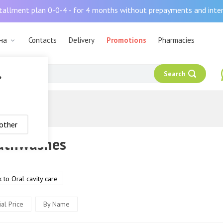
tallment plan 0-0-4 - for 4 months without prepayments and inte
ана
Contacts
Delivery
Promotions
Pharmacies
Search
?
other
uthwashes
 to Oral cavity care
al Price
By Name