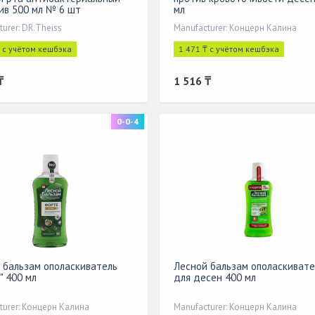
ив 500 мл № 6 шт
мл
urer: DR.Theiss
Manufacturer: Концерн Калина
₸ с учётом кешбэка
1 471 ₸ с учётом кешбэка
₸
1 516 ₸
0-0-4
 бальзам ополаскиватель
Лесной бальзам ополаскивате
" 400 мл
для десен 400 мл
turer: Концерн Калина
Manufacturer: Концерн Калина