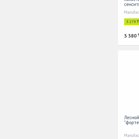
сенсит
Manufact
3 279 
3 380 
Лесной
"форте
Manufac