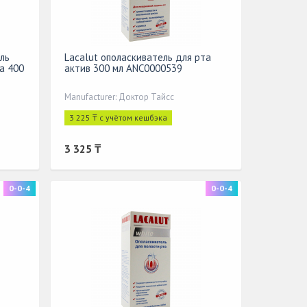
ль
Lacalut ополаскиватель для рта
а 400
актив 300 мл ANC0000539
Manufacturer: Доктор Тайсс
3 225 ₸ с учётом кешбэка
3 325 ₸
0-0-4
0-0-4