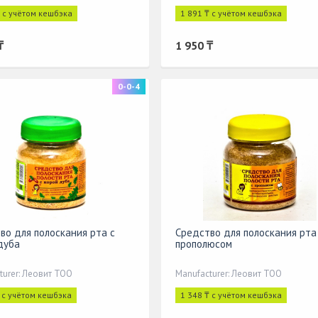
₸ с учётом кешбэка
1 891 ₸ с учётом кешбэка
₸
1 950 ₸
0-0-4
во для полоскания рта с
Средство для полоскания рта
дуба
прополюсом
turer: Леовит ТОО
Manufacturer: Леовит ТОО
₸ с учётом кешбэка
1 348 ₸ с учётом кешбэка