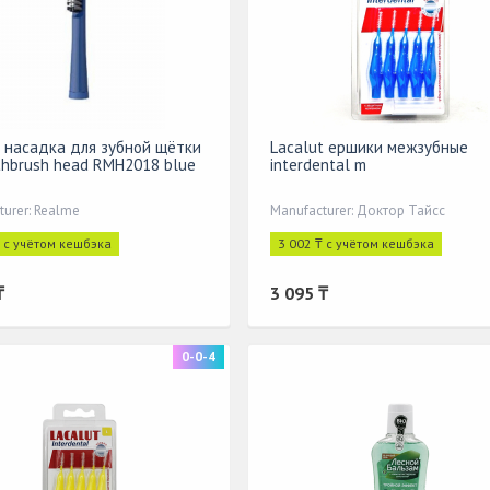
 насадка для зубной щётки
Lacalut ершики межзубные
thbrush head RMH2018 blue
interdental m
turer: Realme
Manufacturer: Доктор Тайсс
₸ с учётом кешбэка
3 002 ₸ с учётом кешбэка
₸
3 095 ₸
0-0-4