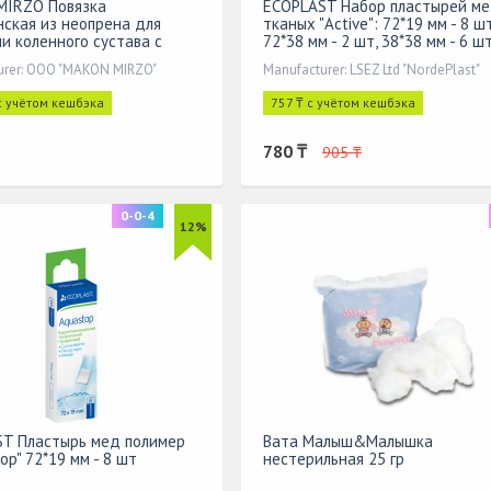
MIRZO Повязка
ECOPLAST Набор пластырей м
ская из неопрена для
тканых "Active": 72*19 мм - 8 шт
и коленного сустава с
72*38 мм - 2 шт, 38*38 мм - 6 ш
й чашечкой 01906. Размер
urer: ООО "MAKON MIRZO"
Manufacturer: LSEZ Ltd "NordePlast"
с учётом кешбэка
757 ₸ с учётом кешбэка
780 ₸
905 ₸
0-0-4
12%
T Пластырь мед полимер
Вата Малыш&Малышка
op" 72*19 мм - 8 шт
нестерильная 25 гр