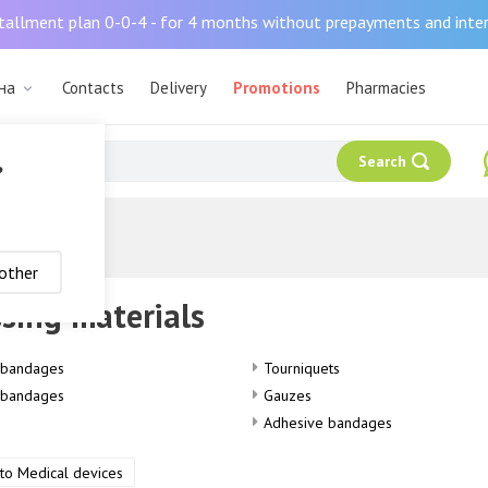
tallment plan 0-0-4 - for 4 months without prepayments and inte
ана
Contacts
Delivery
Promotions
Pharmacies
Search
?
other
sing materials
-bandages
Tourniquets
c bandages
Gauzes
Adhesive bandages
 to Medical devices