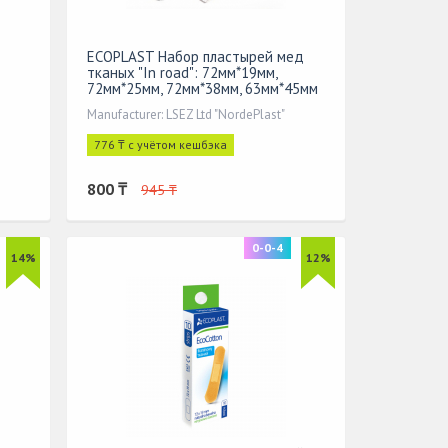
ECOPLAST Набор пластырей мед
тканых "In road": 72мм*19мм,
72мм*25мм, 72мм*38мм, 63мм*45мм
мер
- по 5 шт
Manufacturer: LSEZ Ltd "NordePlast"
776 ₸ с учётом кешбэка
800 ₸
945 ₸
0-0-4
14%
12%