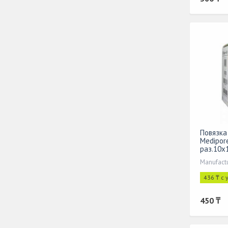
Повязка
Medipor
раз.10х
Manufactu
436 ₸ с
450 ₸