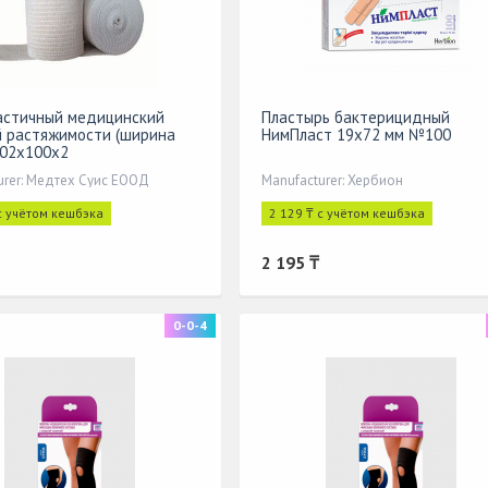
астичный медицинский
Пластырь бактерицидный
 растяжимости (ширина
НимПласт 19х72 мм №100
 02x100x2
urer: Медтех Суис ЕООД
Manufacturer: Хербион
с учётом кешбэка
2 129 ₸ с учётом кешбэка
2 195 ₸
0-0-4