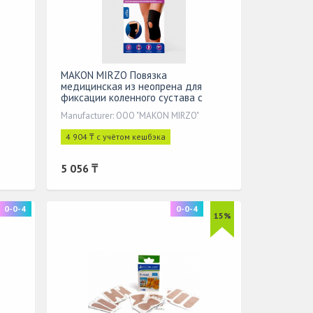
MAKON MIRZO Повязка
медицинская из неопрена для
фиксации коленного сустава с
открытой чашечкой 01906. Размер
Manufacturer: ООО "MAKON MIRZO"
1
4 904 ₸ с учётом кешбэка
5 056 ₸
0-0-4
0-0-4
15%