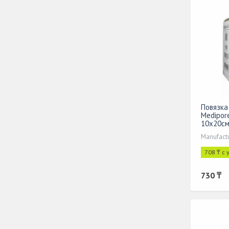
Повязка
Medipor
10х20с
Manufactu
708 ₸ с
730 ₸