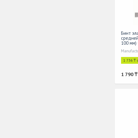
Бинт эл
средней
100 мм)
Manufact
1 736 ₸ 
1 790 ₸