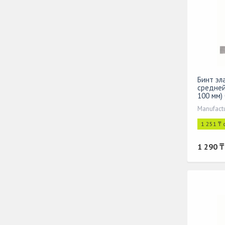
Бинт эл
средней
100 мм)
Manufact
1 251 ₸ 
1 290 ₸