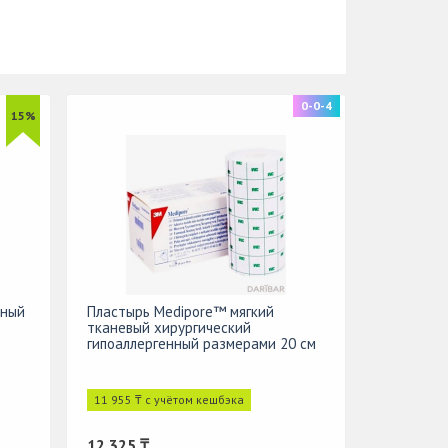
0-0-4
15%
аный
Пластырь Medipore™ мягкий
тканевый хирургический
гипоаллергенный размерами 20 см
х 10 м
11 955 ₸ с учётом кешбэка
12 325 ₸