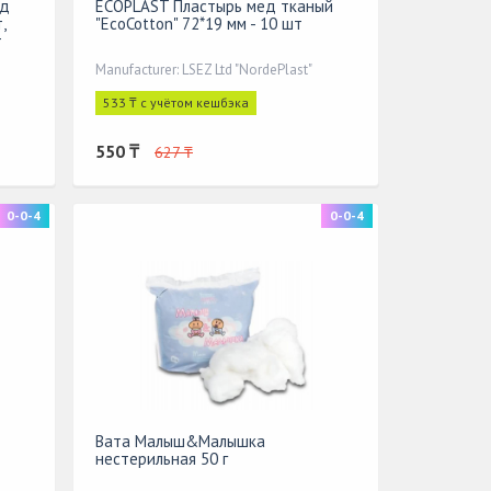
ед
ECOPLAST Пластырь мед тканый
,
"EcoCotton" 72*19 мм - 10 шт
т
Manufacturer: LSEZ Ltd "NordePlast"
533 ₸ с учётом кешбэка
550 ₸
627 ₸
0-0-4
0-0-4
Вата Малыш&Малышка
нестерильная 50 г