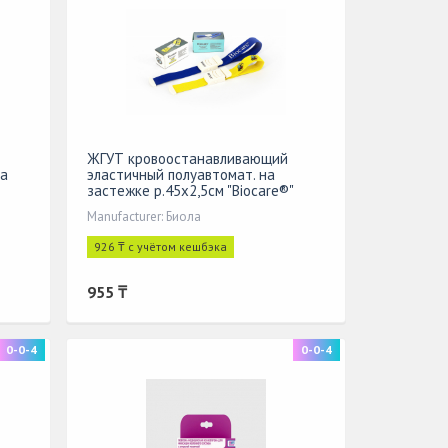
ЖГУТ кровоостанавливающий
на
эластичный полуавтомат. на
застежке р.45х2,5см "Biocare®"
Manufacturer: Биола
926 ₸ с учётом кешбэка
955 ₸
0-0-4
0-0-4