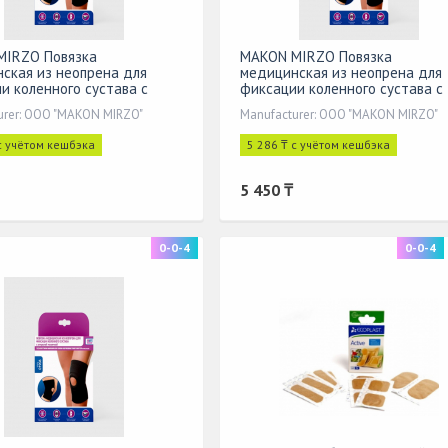
MIRZO Повязка
MAKON MIRZO Повязка
ская из неопрена для
медицинская из неопрена для
и коленного сустава с
фиксации коленного сустава с
й чашечкой 01906. Размер
открытой чашечкой 01906. Раз
urer: ООО "MAKON MIRZO"
Manufacturer: ООО "MAKON MIRZO"
4
с учётом кешбэка
5 286 ₸ с учётом кешбэка
5 450 ₸
0-0-4
0-0-4