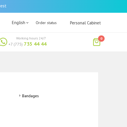
rest
English
Order status
Personal Cabinet
Working hours 24/7
0
735 44 44
+7 (775)
Bandages