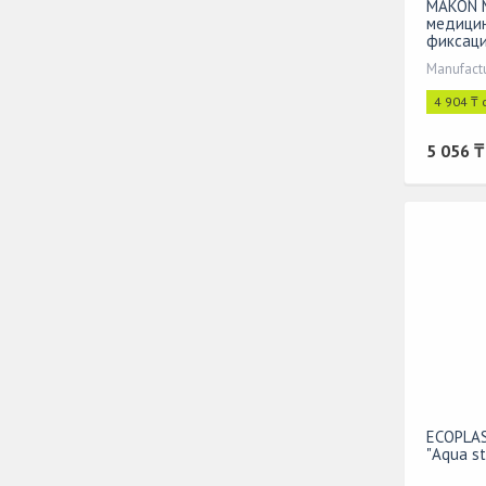
MAKON 
медицин
фиксаци
открыто
Manufact
5
4 904 ₸ 
5 056 ₸
ECOPLAS
"Aqua st