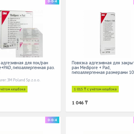
0-0-4
 адгезивная для пок/ран
Повязка адгезивная для закры
e+PAD, гипоаллергенная раз.
ран Medipore + Pad,
м
гипоаллергенная размерами 10
x 35 см, в упаковке № 25
rer: ЗМ Poland Sp.z.o.o.
 учётом кешбэка
1 015 ₸ с учётом кешбэка
1 046 ₸
0-0-4