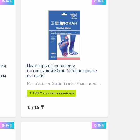
0-0-4
0-0-4
тия
Пластырь от мозолей и
натоптышей Юкан №6 (шелковые
 см
пяточки)
Manufacturer: Guilin Tianhe Pharmaceutical Co., Ltd. (Китай)
1 179 ₸ с учётом кешбэка
1 215 ₸
0-0-4
0-0-4