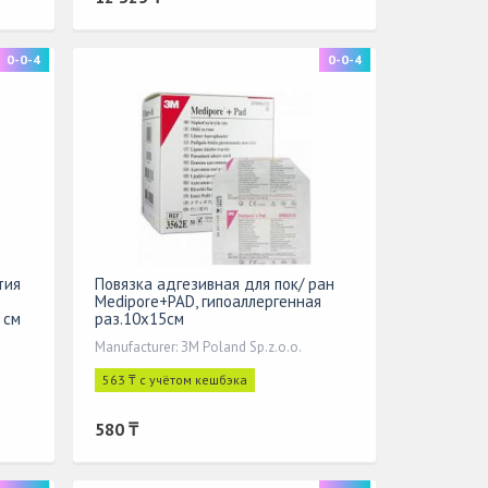
0-0-4
0-0-4
тия
Повязка адгезивная для пок/ ран
Medipore+PAD, гипоаллергенная
 см
раз.10х15см
Manufacturer: ЗМ Poland Sp.z.o.o.
563 ₸ с учётом кешбэка
580 ₸