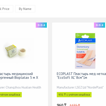
l Price
By Name
0-0-4
0-0-4
астырь медицинский
ECOPLAST Пластырь мед нетк
ергенный Bioplatax 5 м Х
"EcoSoft XL" 8см*1м
rer: Changzhou Hualian Health
Manufacturer: LSEZ Ltd "NordePlast"
 учётом кешбэка
931 ₸ с учётом кешбэка
960 ₸
1135 ₸