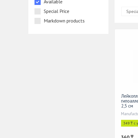
Available
Special Price
Specia
Markdown products
Лейкопл
гипоалл
2,5 см
Manufactu
349 ₸ с
360 ₸