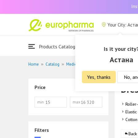
Ins
Your City: Аст
Products Catalogue
About Us
Is it your city
Астана
Home
Catalog
Medical devices
Dressing materials
Yes, thanks
No, an
Dres
Price
min
max
Roller
Elasti
Cotton
Filters
Back