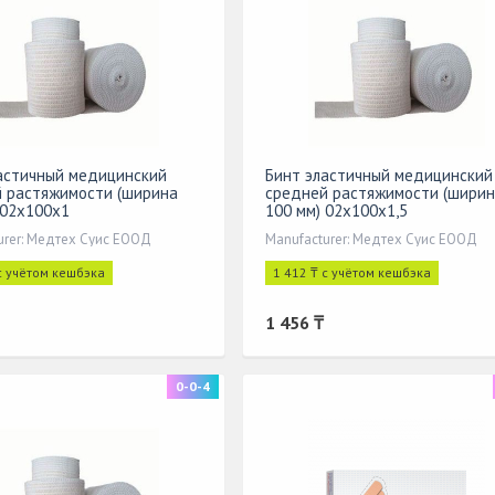
астичный медицинский
Бинт эластичный медицинский
 растяжимости (ширина
средней растяжимости (шири
 02x100x1
100 мм) 02x100x1,5
urer: Медтех Суис ЕООД
Manufacturer: Медтех Суис ЕООД
с учётом кешбэка
1 412 ₸ с учётом кешбэка
1 456 ₸
0-0-4