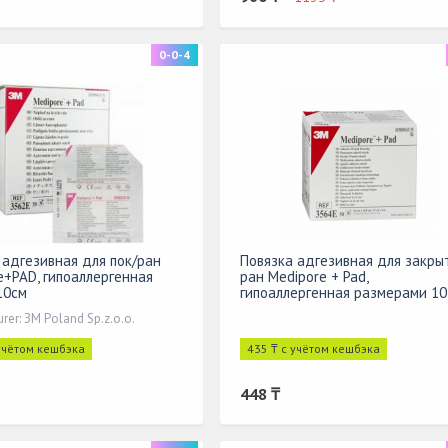
0-0-4
 адгезивная для пок/ран
Повязка адгезивная для закры
e+PAD, гипоаллергенная
ран Medipore + Pad,
10см
гипоаллергенная размерами 10
x 10 см
rer: ЗМ Poland Sp.z.o.o.
 учётом кешбэка
435 ₸ с учётом кешбэка
448 ₸