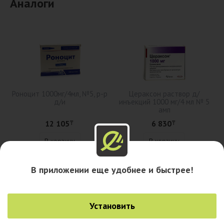
Аналоги
Роноцит 1000мг/4мл, №5, р-р
Цераксон раствор д/
д/и
инъекций 1000 мг/4 мл № 5
амп
12 105
6 830
₸
₸
В корзину
В корзину
В приложении еще удобнее и быстрее!
Описание
Установить
Наличие в аптеках