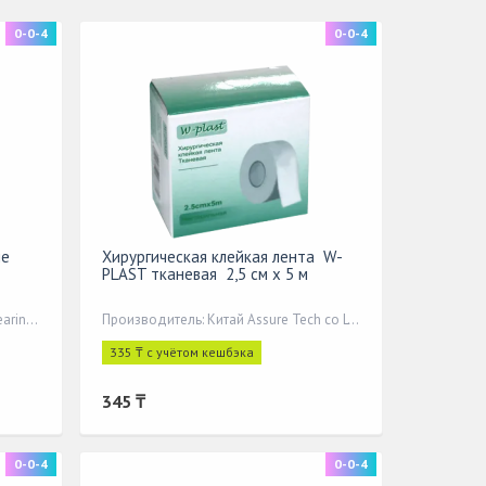
0-0-4
0-0-4
ые
Хирургическая клейкая лента W-
PLAST тканевая 2,5 см x 5 м
Производитель: Bengbu Hucong Hearing Protection Equipment Co., L
Производитель: Китай Assure Tech co LTD
335 ₸ с учётом кешбэка
345 ₸
0-0-4
0-0-4