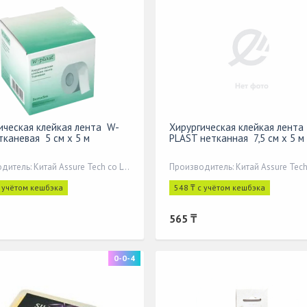
ическая клейкая лента W-
Хирургическая клейкая лента
тканевая 5 см x 5 м
PLAST нетканная 7,5 см x 5 м
Производитель: Китай Assure Tech co LTD
с учётом кешбэка
548 ₸ с учётом кешбэка
565 ₸
0-0-4