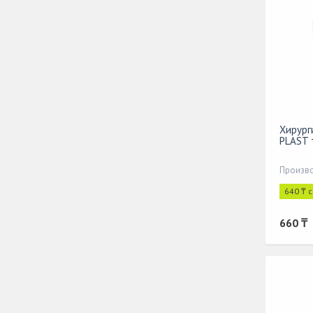
Хирург
PLAST 
640 ₸ 
660 ₸