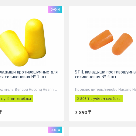
0-0-4
кладыши противошумные для
STIL вкладыши противошумн
ия силиконовая № 2 шт
силиконовая № 4 шт
Производитель: Bengbu Hucong Hearing Protection Equipment Co., L
₸ с учётом кешбэка
2 803 ₸ с учётом кешбэка
₸
2 890 ₸
0-0-4