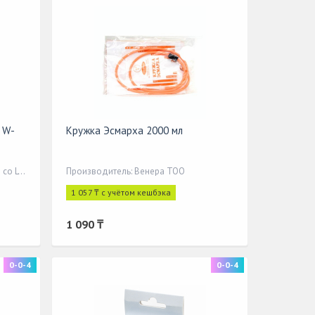
 W-
Кружка Эсмарха 2000 мл
Производитель: Китай Assure Tech co LTD
Производитель: Венера ТОО
1 057 ₸ с учётом кешбэка
1 090 ₸
0-0-4
0-0-4