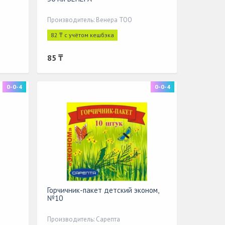
Производитель: Венера ТОО
82 ₸ с учётом кешбэка
85 ₸
0-0-4
0-0-4
Горчичник-пакет детский эконом,
№10
Производитель: Сарепта