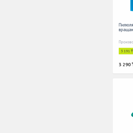
Пилюля
вращаю
3 191 
3 290 