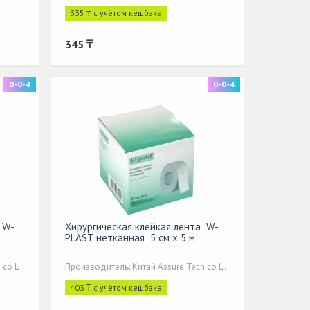
335 ₸ с учётом кешбэка
345 ₸
0-0-4
0-0-4
 W-
Хирургическая клейкая лента W-
PLAST нетканная 5 см x 5 м
Производитель: Китай Assure Tech co LTD
Производитель: Китай Assure Tech co LTD
403 ₸ с учётом кешбэка