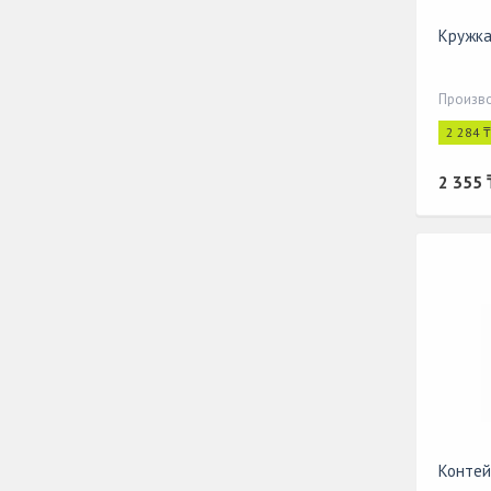
Кружка
Произво
2 284 
2 355 
Контейн