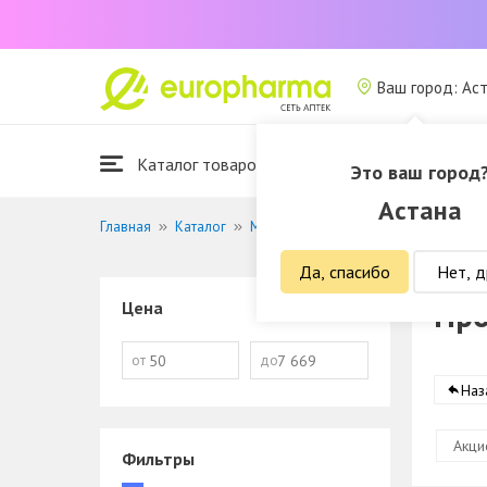
Ваш город: Ас
Каталог товаров
Это ваш город
Астана
Главная
Каталог
Медицинские изделия
Прочие из
Да, спасибо
Нет, д
Про
Цена
от
до
Наз
Акци
Фильтры