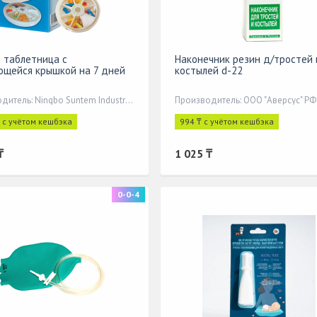
 таблетница с
Наконечник резин д/тростей 
щейся крышкой на 7 дней
костылей d-22
Производитель: Ningbo Suntem Industry& Trading Co., Ltd.
Производитель: ООО "Аверсус" РФ
₸ с учётом кешбэка
994 ₸ с учётом кешбэка
₸
1 025 ₸
0-0-4