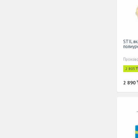
STIL в
полиур
2 803 
2 890 