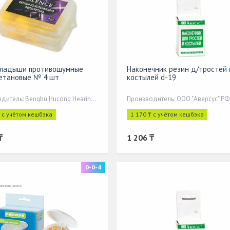
кладыши противошумные
Наконечник резин д/тростей 
етановые № 4 шт
костылей d-19
Производитель: Bengbu Hucong Hearing Protection Equipment Co., L
Производитель: ООО "Аверсус" РФ
₸ с учётом кешбэка
1 170 ₸ с учётом кешбэка
₸
1 206 ₸
0-0-4