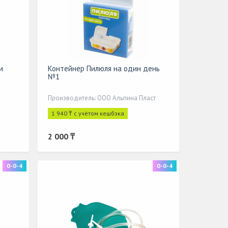
и
Контейнер Пилюля на один день
№1
Производитель: OOO Альпина Пласт
1 940 ₸ с учётом кешбэка
2 000 ₸
0-0-4
0-0-4