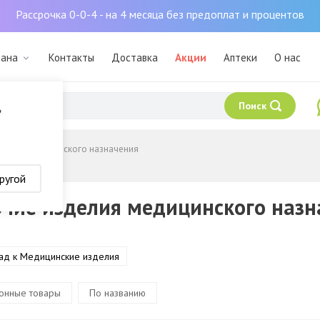
Рассрочка 0-0-4 - на 4 месяца без предоплат и процентов
тана
Контакты
Доставка
Акции
Аптеки
О нас
Поиск
?
делия медицинского назначения
ругой
чие изделия медицинского назн
ад к Медицинские изделия
онные товары
По названию