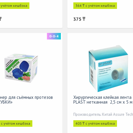
с учётом кешбэка
364 ₸ с учётом кешбэка
₸
375 ₸
0-0-4
нер для съёмных протезов
Хирургическая клейкая лента
ЗУБКИ»
PLAST нетканная 2,5 см x 5 м
₸ с учётом кешбэка
403 ₸ с учётом кешбэка