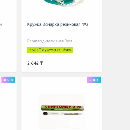
и
Кружка Эсмарха резиновая №2
Производитель: Киев Гума
2 563 ₸ с учётом кешбэка
2 642 ₸
0-0-4
0-0-4