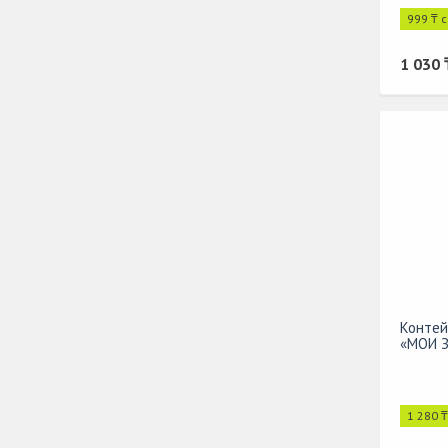
999 ₸ 
1 030 
Контей
«МОИ 
1 280 