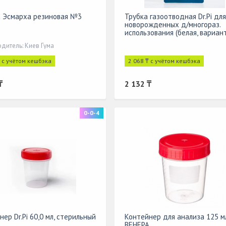
 Эсмарха резиновая №3
Трубка газоотводная Dr.Pi для
новорожденных д/многораз.
использования (белая, вариан
дизайна ручки №2)
дитель: Киев Гума
₸ с учётом кешбэка
2 068 ₸ с учётом кешбэка
₸
2 132 ₸
0-0-4
ер Dr.Pi 60,0 мл, стерильный
Контейнер для анализа 125 м
ВЕНЕРА