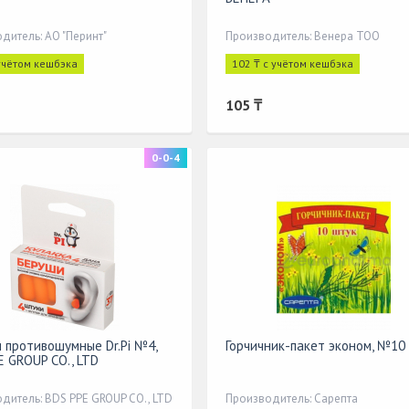
дитель: АО "Перинт"
Производитель: Венера ТОО
 учётом кешбэка
102 ₸ с учётом кешбэка
105 ₸
0-0-4
 противошумные Dr.Pi №4,
Горчичник-пакет эконом, №10
E GROUP CO., LTD
дитель: BDS PPE GROUP CO., LTD
Производитель: Сарепта