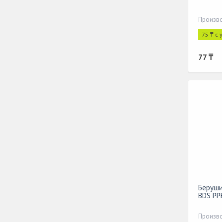
Произво
75 ₸ с
77 ₸
Беруши
BDS PP
Произво