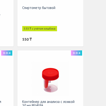
Спиртометр бытовой
т
533 ₸ с учётом кешбэка
550 ₸
0-0-4
0-0-4
л
Контейнер для анализа с ложкой
30 мл ВЕНЕРА