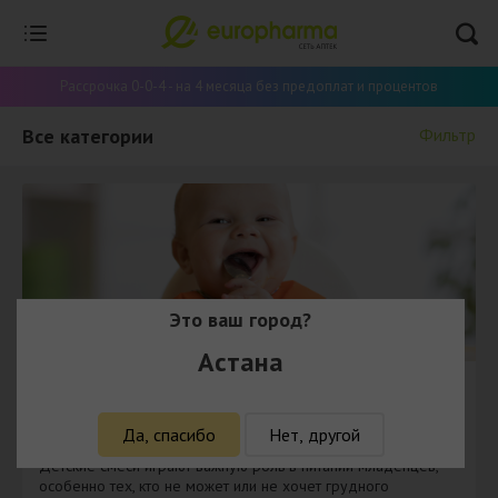
Рассрочка 0-0-4 - на 4 месяца без предоплат и процентов
Все категории
Фильтр
Это ваш город?
Астана
ДЕСТКОЕ ПИТАНИЕ
13.05.2024
Детское питание: Все, что вам нужно знать о
Да, спасибо
Нет, другой
детских смесях
Детские смеси играют важную роль в питании младенцев,
особенно тех, кто не может или не хочет грудного