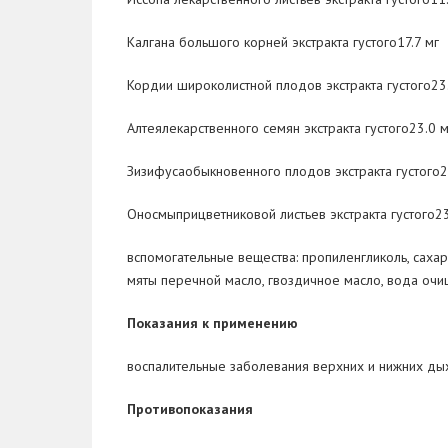
Калгана большого корней экстракта густого17.7 мг
Кордии широколистной плодов экстракта густого23
Алтеялекарственного семян экстракта густого23.0 м
Зизифусаобыкновенного плодов экстракта густого2
Оносмыприцветниковой листьев экстракта густого23
вспомогательные вещества
: пропиленгликоль, саха
мяты перечной масло, гвоздичное масло, вода очи
Показания к применению
воспалительные заболевания верхних и нижних д
Противопоказания