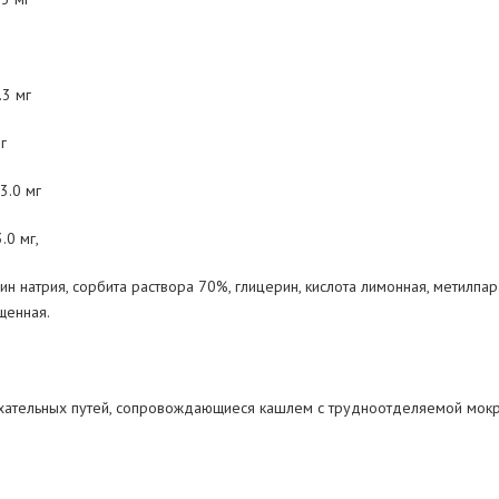
.3 мг
г
3.0 мг
.0 мг,
рин натрия, сорбита раствора 70%, глицерин, кислота лимонная, метилп
щенная.
ыхательных путей, сопровождающиеся кашлем с трудноотделяемой мок