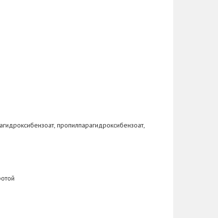
арагидроксибензоат, пропилпарагидроксибензоат,
ротой