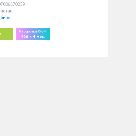
07006670259
кистан
рбион
Рассрочка 0-0-4
у
456 x 4 мес.