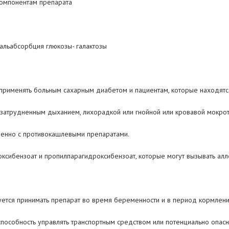
компонентам препарата
альабсорбция глюкозы- галактозы
применять больным сахарным диабетом и пациентам, которые находятс
атрудненным дыханием, лихорадкой или гнойной или кровавой мокротой
менно с противокашлевыми препаратами.
ксибензоат и пропилпарагидроксибензоат, которые могут вызывать алл
дуется принимать препарат во время беременности и в период кормлени
способность управлять транспортным средством или потенциально опа