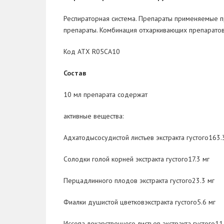
Респираторная система. Препараты применяемые п
препараты. Комбинация отхаркивающих препаратов
Код АТХ R05CA10
Состав
10 мл препарата содержат
активные вещества:
Адхатодысосудистой листьев экстракта густого163.
Солодки голой корней экстракта густого17.3 мг
Перцадлинного плодов экстракта густого23.3 мг
Фиалки душистой цветковэкстракта густого5.6 мг
Иссопа лекарственного листьев экстракта густого11