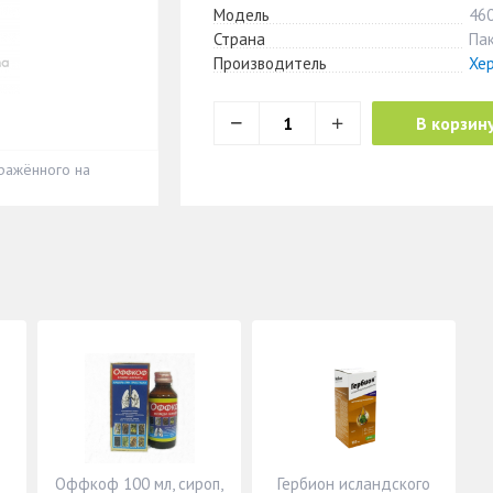
Модель
46
Страна
Па
Производитель
Хе
В корзин
ражённого на
Оффкоф 100 мл, сироп,
Гербион исландского