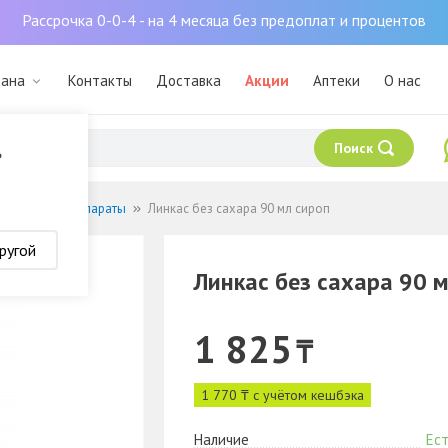
Рассрочка 0-0-4 - на 4 месяца без предоплат и процентов
тана
Контакты
Доставка
Акции
Аптеки
О нас
Поиск
?
кашлевые препараты
Линкас без сахара 90 мл сироп
ругой
Линкас без сахара 90 
1 825
₸
1 770 ₸ с учётом кешбэка
Наличие
Ест