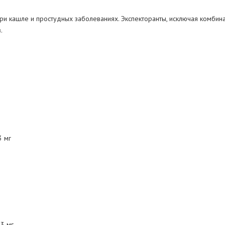
ри кашле и простудных заболеваниях. Экспекторанты, исключая комби
.
3 мг
.3 мг