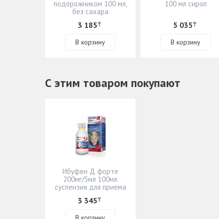
подорожником 100 мл,
100 мл сироп
без сахара
3 185
5 035
₸
₸
В корзину
В корзину
С этим товаром покупают
Ибуфен Д форте
200мг/5мл 100мл
суспензия для приема
внутрь
3 345
₸
В корзину